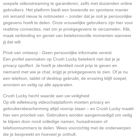
soepele videostreaming te garanderen, zelfs met duizenden online
gebruikers. Het platform biedt een boeiende en spontane manier
om iemand nieuw te ontmoeten – zonder dat je ooit je persoonlijke
gegevens hoeft te delen. Onze vrouwelijke gebruikers zijn hier voor
realtime connecties, niet om je privégegevens te verzamelen. Klik,
maak verbinding en geniet van betekenisvolle momenten wanneer
jij dat wilt.
Privé van ontwerp - Geen persoonlijke informatie vereist
Een profiel aanmaken op Crush Lucky betekent niet dat je je
privacy opoffert. Je hoeft je identiteit nooit prijs te geven en
niemand met wie je chat, krijgt je privégegevens te zien. Of je nu
een telefoon, tablet of desktop gebruikt, de ervaring blijft soepel,
anoniem en veilig op alle apparaten.
Crush Lucky hecht waarde aan uw veiligheid
Op elk willekeurig videochatplatform moeten privacy en
gebruikersbescherming altijd voorop staan – en Crush Lucky maakt
hier een prioriteit van. Gebruikers worden aangemoedigd om veilig
te blijven door nooit volledige namen, huisadressen of
telefoonnummers te delen. Wees voorzichtig met de onderwerpen
die je bespreekt en hoeveel je onthult.