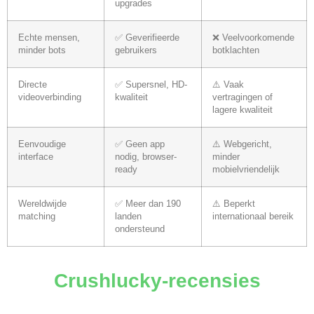
upgrades
Echte mensen,
✅ Geverifieerde
❌ Veelvoorkomende
minder bots
gebruikers
botklachten
Directe
✅ Supersnel, HD-
⚠️ Vaak
videoverbinding
kwaliteit
vertragingen of
lagere kwaliteit
Eenvoudige
✅ Geen app
⚠️ Webgericht,
interface
nodig, browser-
minder
ready
mobielvriendelijk
Wereldwijde
✅ Meer dan 190
⚠️ Beperkt
matching
landen
internationaal bereik
ondersteund
Crushlucky-recensies