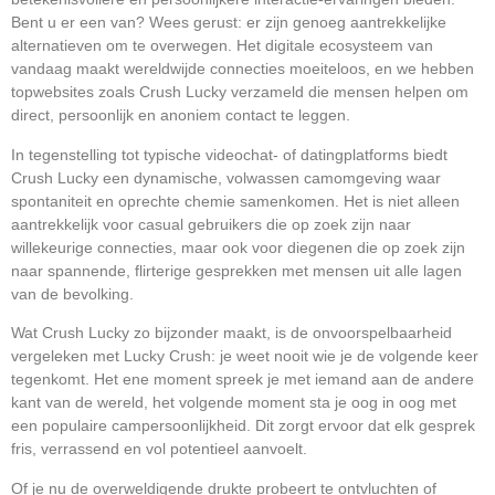
Bent u er een van? Wees gerust: er zijn genoeg aantrekkelijke
alternatieven om te overwegen. Het digitale ecosysteem van
vandaag maakt wereldwijde connecties moeiteloos, en we hebben
topwebsites zoals Crush Lucky verzameld die mensen helpen om
direct, persoonlijk en anoniem contact te leggen.
In tegenstelling tot typische videochat- of datingplatforms biedt
Crush Lucky een dynamische, volwassen camomgeving waar
spontaniteit en oprechte chemie samenkomen. Het is niet alleen
aantrekkelijk voor casual gebruikers die op zoek zijn naar
willekeurige connecties, maar ook voor diegenen die op zoek zijn
naar spannende, flirterige gesprekken met mensen uit alle lagen
van de bevolking.
Wat Crush Lucky zo bijzonder maakt, is de onvoorspelbaarheid
vergeleken met Lucky Crush: je weet nooit wie je de volgende keer
tegenkomt. Het ene moment spreek je met iemand aan de andere
kant van de wereld, het volgende moment sta je oog in oog met
een populaire campersoonlijkheid. Dit zorgt ervoor dat elk gesprek
fris, verrassend en vol potentieel aanvoelt.
Of je nu de overweldigende drukte probeert te ontvluchten of