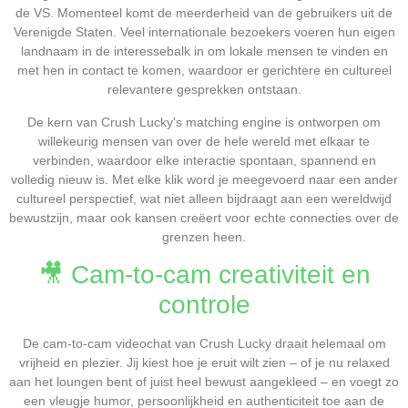
de VS. Momenteel komt de meerderheid van de gebruikers uit de
Verenigde Staten. Veel internationale bezoekers voeren hun eigen
landnaam in de interessebalk in om lokale mensen te vinden en
met hen in contact te komen, waardoor er gerichtere en cultureel
relevantere gesprekken ontstaan.
De kern van Crush Lucky's matching engine is ontworpen om
willekeurig mensen van over de hele wereld met elkaar te
verbinden, waardoor elke interactie spontaan, spannend en
volledig nieuw is. Met elke klik word je meegevoerd naar een ander
cultureel perspectief, wat niet alleen bijdraagt aan een wereldwijd
bewustzijn, maar ook kansen creëert voor echte connecties over de
grenzen heen.
🎥 Cam-to-cam creativiteit en
controle
De cam-to-cam videochat van Crush Lucky draait helemaal om
vrijheid en plezier. Jij kiest hoe je eruit wilt zien – of je nu relaxed
aan het loungen bent of juist heel bewust aangekleed – en voegt zo
een vleugje humor, persoonlijkheid en authenticiteit toe aan de