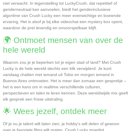
niet verwacht. In tegenstelling tot LuckyCrush, dat repetitief of
genderneutraal kan aanvoelen, biedt het genderinclusieve
algoritme van Crush Lucky een meer evenwichtige en boeiende
ervaring. Het is alsof je bij elke videochat een mystery box opent,
waardoor de pret levendig en onvoorspelbaar blijft.
🌍 Ontmoet mensen van over de
hele wereld
Waarom zou je je beperken tot je eigen stad of land? Met Crush
Lucky is de hele wereld slechts een klik verwijderd. Je kunt
vandaag chatten met iemand uit Tokio en morgen iemand in
Buenos Aires ontmoeten. Het is meer dan zomaar een gesprekje –
het is een kans om in realtime verschillende culturen,
perspectieven en talen te leren kennen. Deze wereldwijde mix geeft
elk gesprek een frisse uitstraling.
🌟 Wees jezelf, ontdek meer
Of je nu je talent wilt laten zien, je hobby's wilt delen of gewoon
over je favoriete films wilt praten, Crush Lucky moedigt