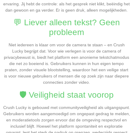
ervaring. Jij hebt de controle: als het gesprek niet klikt, beëindig het
dan gewoon en ga verder. Er is geen druk, alleen mogelijkheden.
💬 Liever alleen tekst? Geen
probleem
Niet iedereen is klaar om voor de camera te staan – en Crush
Lucky begrijpt dat. Voor wie verlegen is voor de camera of
privacybewust is, biedt het platform een anonieme tekstchatmodus
die net zo boeiend is. Gebruikers kunnen in hun eigen tempo
praten, zonder visuele blootstelling, waardoor het een veilige start
is voor nieuwe gebruikers of mensen die op zoek zijn naar diepere
connecties zonder video.
🛡️ Veiligheid staat voorop
Crush Lucky is gebouwd met communityveiligheid als uitgangspunt.
Gebruikers worden aangemoedigd om ongepast gedrag te melden,
en moderatietools zorgen ervoor dat de omgeving respectvol en
inclusief blijft. Hoewel het platform spontaniteit en exploratie
omarmt, legt het sterk de nadruk op grenzen, wederzijds respect