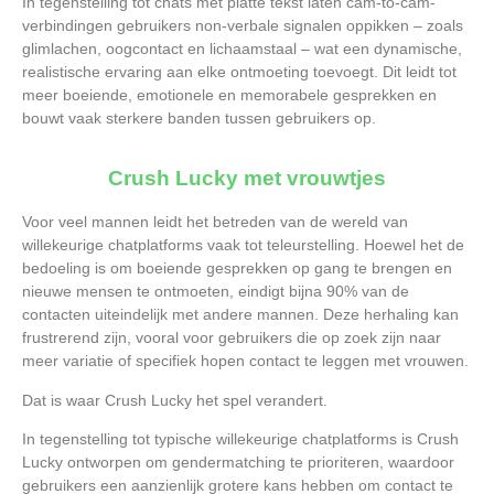
In tegenstelling tot chats met platte tekst laten cam-to-cam-
verbindingen gebruikers non-verbale signalen oppikken – zoals
glimlachen, oogcontact en lichaamstaal – wat een dynamische,
realistische ervaring aan elke ontmoeting toevoegt. Dit leidt tot
meer boeiende, emotionele en memorabele gesprekken en
bouwt vaak sterkere banden tussen gebruikers op.
Crush Lucky met vrouwtjes
Voor veel mannen leidt het betreden van de wereld van
willekeurige chatplatforms vaak tot teleurstelling. Hoewel het de
bedoeling is om boeiende gesprekken op gang te brengen en
nieuwe mensen te ontmoeten, eindigt bijna 90% van de
contacten uiteindelijk met andere mannen. Deze herhaling kan
frustrerend zijn, vooral voor gebruikers die op zoek zijn naar
meer variatie of specifiek hopen contact te leggen met vrouwen.
Dat is waar Crush Lucky het spel verandert.
In tegenstelling tot typische willekeurige chatplatforms is Crush
Lucky ontworpen om gendermatching te prioriteren, waardoor
gebruikers een aanzienlijk grotere kans hebben om contact te