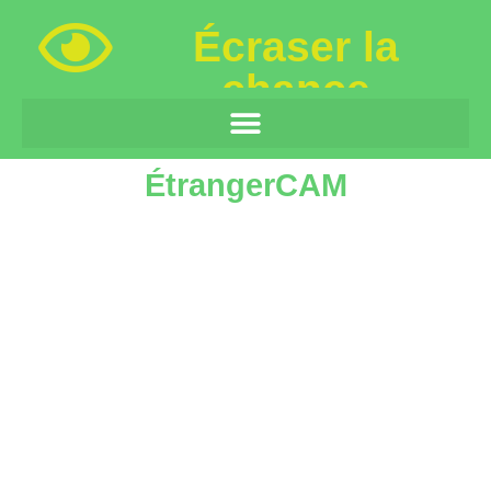
Écraser la
chance
ÉtrangerCAM