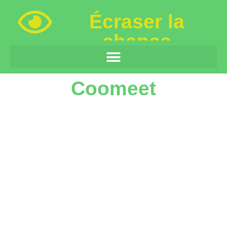
Écraser la
chance
Coomeet