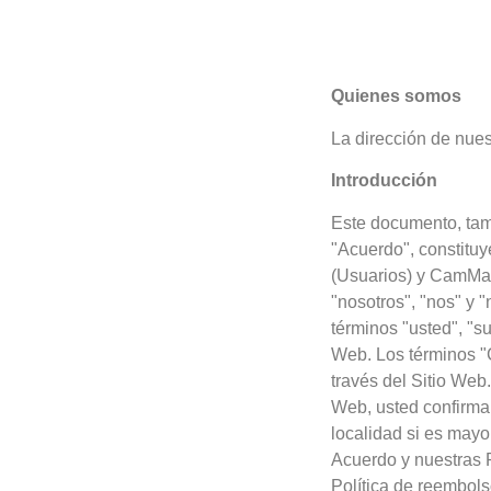
Quienes somos
La dirección de nuest
Introducción
Este documento, tam
"Acuerdo", constitu
(Usuarios) y CamMat
"nosotros", "nos" y 
términos "usted", "su
Web. Los términos "C
través del Sitio Web.
Web, usted confirma 
localidad si es mayo
Acuerdo y nuestras R
Política de reembols