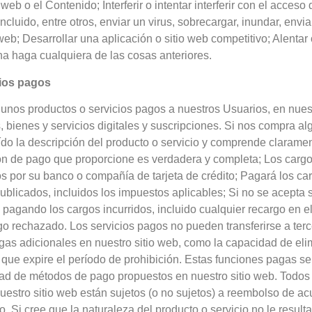
 web o el Contenido; Interferir o intentar interferir con el acceso
incluido, entre otros, enviar un virus, sobrecargar, inundar, envi
web; Desarrollar una aplicación o sitio web competitivo; Alentar 
na haga cualquiera de las cosas anteriores.
ios pagos
nos productos o servicios pagos a nuestros Usuarios, en nuest
s, bienes y servicios digitales y suscripciones. Si nos compra al
ído la descripción del producto o servicio y comprende claramen
ón de pago que proporcione es verdadera y completa; Los cargos
 por su banco o compañía de tarjeta de crédito; Pagará los car
publicados, incluidos los impuestos aplicables; Si no se acept
rá pagando los cargos incurridos, incluido cualquier recargo en
ago rechazado. Los servicios pagos no pueden transferirse a te
gas adicionales en nuestro sitio web, como la capacidad de eli
 que expire el período de prohibición. Estas funciones pagas 
dad de métodos de pago propuestos en nuestro sitio web. Todos
uestro sitio web están sujetos (o no sujetos) a reembolso de a
o. Si cree que la naturaleza del producto o servicio no le result