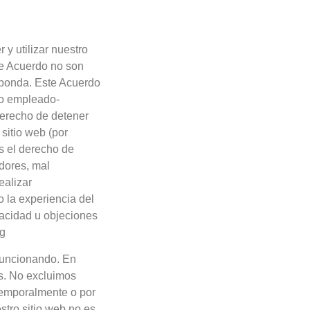
y utilizar nuestro
te Acuerdo no son
esponda. Este Acuerdo
 o empleado-
derecho de detener
sitio web (por
s el derecho de
idores, mal
ealizar
o la experiencia del
vacidad u objeciones
rg
 funcionando. En
s. No excluimos
(temporalmente o por
stro sitio web no es