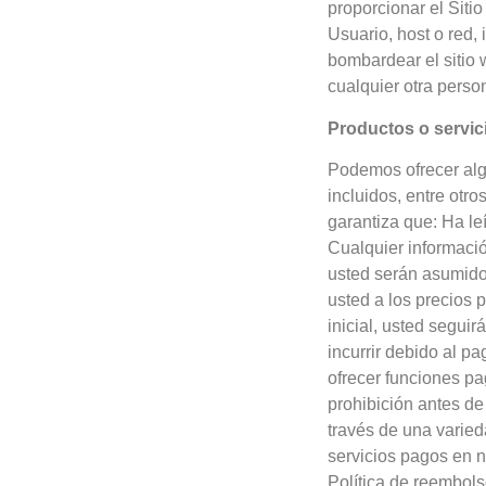
proporcionar el Sitio
Usuario, host o red, 
bombardear el sitio 
cualquier otra perso
Productos o servic
Podemos ofrecer algu
incluidos, entre otro
garantiza que: Ha le
Cualquier informaci
usted serán asumidos
usted a los precios 
inicial, usted segui
incurrir debido al p
ofrecer funciones pa
prohibición antes de
través de una varie
servicios pagos en n
Política de reembols