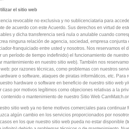
lizar el sitio web
encia revocable no exclusiva y no sublicenciataria para acceder 
nte de acuerdo con este Acuerdo. Sus derechos en virtud de es
gnables y dicha transferencia será nula o anulable cuando corr
rea ninguna relación de agencia, sociedad, empresa conjunta
iador-franquiciado entre usted y nosotros. Nos reservamos el 
 un período de tiempo indefinido) el funcionamiento de nuestro 
zar mantenimiento en nuestro sitio web). También nos reservamo
io web: por razones técnicas, como problemas con nuestros serv
ardware o software, ataques de piratas informáticos, etc. Para r
uestro hardware o software en beneficio de nuestro sitio web y/
r caso por motivos legítimos como objeciones relativas a la pri
al contenido o mantenimiento de nuestro Sitio Web CamMatch.o
stro sitio web ya no tiene motivos comerciales para continuar
uzca algún cambio en los servicios proporcionados por nosotro
casos en los que nuestro sitio web pueda no estar disponible 
 infinito) debido a problemas técnicos o de mantenimiento. Nue