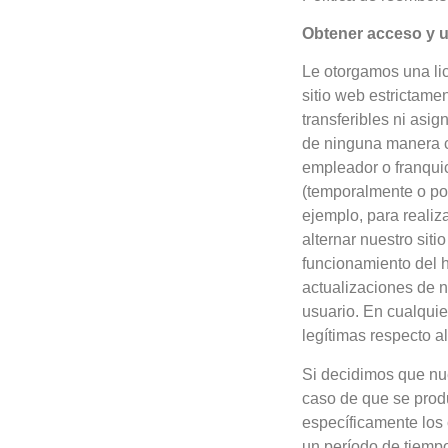
Obtener acceso y uti
Le otorgamos una lic
sitio web estrictame
transferibles ni asi
de ninguna manera c
empleador o franquic
(temporalmente o por
ejemplo, para reali
alternar nuestro sit
funcionamiento del h
actualizaciones de n
usuario. En cualquie
legítimas respecto 
Si decidimos que nue
caso de que se prod
específicamente los 
un período de tiempo