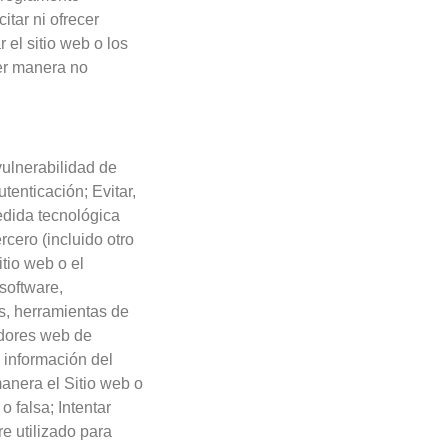
itar ni ofrecer
r el sitio web o los
ier manera no
vulnerabilidad de
tenticación; Evitar,
medida tecnológica
cero (incluido otro
itio web o el
software,
es, herramientas de
adores web de
 información del
manera el Sitio web o
 falsa; Intentar
re utilizado para