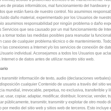
ues de piratas informáticos, mal funcionamiento del hardware y 
os que están fuera de nuestro control. No asumimos responsab
luido daño material, experimentado por los Usuarios de nuestr
 No asumimos responsabilidad por ningún problema o daño exp
 Servicios que sea causado por un mal funcionamiento de Inter
 tomar todas las medidas posibles para reanudar la funcional
en caso de cualquier problema técnico o de mantenimiento. Todo
 las conexiones a Internet y/o los servicios de conexión de da
Usuario individual. Aconsejamos a todos los Usuarios que acla
Internet o de datos antes de utilizar nuestro sitio web.
ario
transmitir información de texto, audio (declaraciones verbales) 
 disposición cualquier Contenido de usuario a través del sitio w
ia mundial, irrevocable, perpetua, no exclusiva, transferible y l
, usar, copiar, adaptar, modificar, distribuir, licenciar, vender, tr
ar públicamente, transmitir, transmitir y explotar de otro modo 
o por medio del sitio web y sitios web de terceros. Esto incluye 