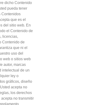
re dicho Contenido
sted pueda tener
os Contenidos
cepta que es el
s del sitio web. En
todo el Contenido de
, licencias,
ho Contenido de
rantiza que ni el
uestro uso del
io web o sitios web
de autor, marcas
 intelectual de un
lquier ley o
os gráficos, diseño
. Usted acepta no
eglas, los derechos
 acepta no transmitir
o reglamento