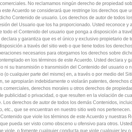
 comerciales. No reclamamos ningún derecho de propiedad sob
n este Acuerdo se considerará que restringe los derechos que u
 dicho Contenido de usuario. Los derechos de autor de todos l
ión del Usuario que los ha proporcionado. Usted reconoce y a
 todo el Contenido del usuario que ponga a disposición a travé
declara y garantiza que es el único y exclusivo propietario de 
isposición a través del sitio web o que tiene todos los derechos
iberaciones necesarios para otorgarnos los derechos sobre dic
contemplado en los términos de este Acuerdo. Usted declara y ga
o ni su transmisión o transmisión del Contenido del usuario o n
o (o cualquier parte del mismo) en, a través o por medio del Sit
rán, se apropiarán indebidamente o violarán patentes, derechos 
s comerciales, derechos morales u otros derechos de propiedad
e publicidad o privacidad, o que resulten en la violación de cua
. Los derechos de autor de todos los demás Contenidos, incluid
io, etc., que se encuentran en nuestro sitio web nos pertenecen
Contenido que viole los términos de este Acuerdo y nuestras R
 que pueda ser visto como obsceno u ofensivo para otros. Usted
 viole, o fomente cualquier conducta que viole cualquier ley 