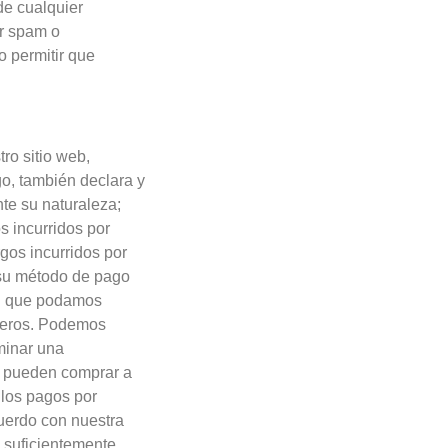
 de cualquier
ar spam o
o permitir que
ro sitio web,
go, también declara y
te su naturaleza;
 incurridos por
gos incurridos por
a su método de pago
 el que podamos
rceros. Podemos
minar una
se pueden comprar a
 los pagos por
cuerdo con nuestra
a suficientemente