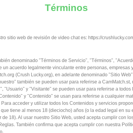
Términos
ro sitio web de revisión de video chat es: https://crushlucky.co
bién denominado "Términos de Servicio", "Términos", "Acuerd
ye un acuerdo legalmente vinculante entre personas, empresas 
ch.org (Crush Lucky.org), en adelante denominado "Sitio Web"
"nuestro" también se pueden usar para referirse a CamMatch.st, 
", "Usuario" y "Visitante" se pueden usar para referirse a todos 
ontenido" y "Contenido" se usan para referirse a cualquier mat
 Para acceder y utilizar todos los Contenidos y servicios propor
que tiene al menos 18 (dieciocho) años (o la edad legal en su 
r de 18). Al usar nuestro Sitio Web, usted acepta cumplir con lo
eglas. También confirma que acepta cumplir con nuestra Políti
o.