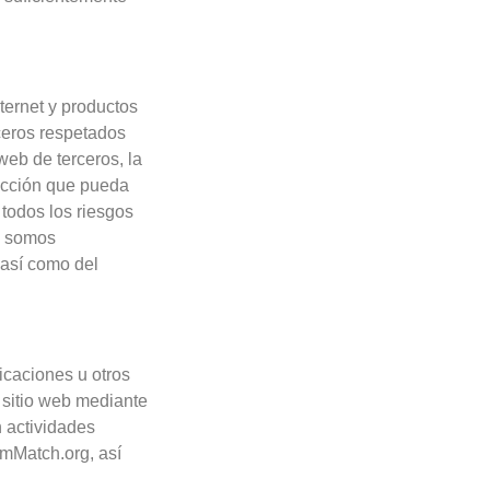
ternet y productos
rceros respetados
eb de terceros, la
 acción que pueda
todos los riesgos
o somos
 así como del
icaciones u otros
 sitio web mediante
n actividades
amMatch.org, así