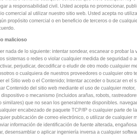
gar a responsabilidad civil. Usted acepta no promocionar, public
io comercial al utilizar nuestro sitio web. Usted acepta no utiliza
ún propósito comercial o en beneficio de terceros o de cualqu
cuerdo.
io malicioso
r nada de lo siguiente: intentar sondear, escanear o probar la 
os sistemas o redes o violar cualquier medida de seguridad o au
activar, perjudicar, decodificar o eludir de otro modo cualquier 
otros o cualquiera de nuestros proveedores o cualquier otro ter
r el Sitio web o el Contenido; Intentar acceder o buscar en el s
r Contenido del sitio web mediante el uso de cualquier motor, 
 dispositivo o mecanismo (incluidos arañas, robots, rastreador
 o similares) que no sean los generalmente disponibles. naveg
 cualquier encabezado de paquete TCP/IP o cualquier parte de la
ier publicación de correo electrónico, o utilizar de cualquier 
viar información de identificación de fuente alterada, engañosa o
ar, desensamblar o aplicar ingeniería inversa a cualquier softwa