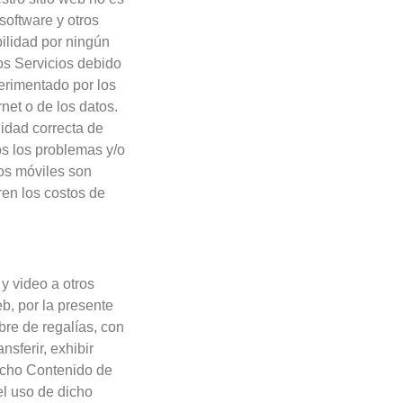
software y otros
ilidad por ningún
os Servicios debido
erimentado por los
net o de los datos.
idad correcta de
s los problemas y/o
tos móviles son
ren los costos de
y video a otros
eb, por la presente
ibre de regalías, con
ansferir, exhibir
dicho Contenido de
el uso de dicho